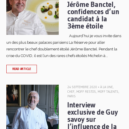
Jérôme Banctel,
confidences d’un
candidat à la
3ème étoile
Aujourd’hui je vous invite dans
un des plus beaux palaces parisiens La Réserve pour aller
rencontrer le chef doublement étoilé Jérôme Banctel. Pendant la
crise du COVID, il est l’un des rares chefs étoilés Michelin à...
READ ARTICLE
24 SEPTEMBRE 2020 •
À LA UNE
,
CHEF
,
MOFF RESTOS
,
MOFF TALENTS
,
PARIS
Interview
exclusive de Guy
savoy sur
l’influence de la