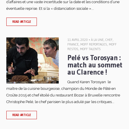
d’affaires et une vaste incertitude sur la date et les conditions d’une
éventuelle reprise. Et si la « distanciation sociale »...
READ ARTICLE
11 AVRIL 2020 •
À LA UNE
,
CHEF
,
FRANCE
,
MOFF REPORTAGES
,
MOFF
RESTOS
,
MOFF TALENTS
Pelé vs Torosyan :
match au sommet
au Clarence !
Quand Karen Torosyan le
maître de la cuisine bourgeoise, champion du Monde de Pâté en
Croûte 2015 et chef étoilé du restaurant Bozar à Bruxelle rencontre
Christophe Pelé, le chef parisien le plus adulé par les critiques...
READ ARTICLE