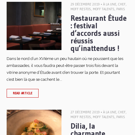
29 DÉCEMBRE 2019 •
À LA UNE
,
CHEF
,
MOFF RESTOS
,
MOFF TALENTS
,
PARIS
Restaurant Étude
: festival
d’accords aussi
réussis
qu’inattendus !
Dans le nord d’un XVIème un peu hautain où ne poussent que les
ambassades, il vous faudra peut-être passer trois fois devant la
vitrine anonyme d’Étude avant d’en trouver la porte. Et pourtant
c’est bien là que se cachent le...
READ ARTICLE
27 DÉCEMBRE 2019 •
À LA UNE
,
CHEF
,
MOFF RESTOS
,
MOFF TALENTS
,
PARIS
Dilia, la
charmante