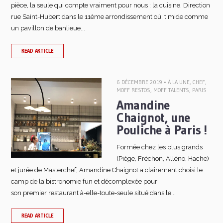
pièce, la seule qui compte vraiment pour nous : la cuisine. Direction
rue Saint-Hubert dans le 11ème arrondissement où, timide comme
un pavillon de banlieue...
READ ARTICLE
6 DÉCEMBRE 2019 •
À LA UNE
,
CHEF
,
MOFF RESTOS
,
MOFF TALENTS
,
PARIS
Amandine
Chaignot, une
Pouliche à Paris !
Formée chez les plus grands
(Piège, Fréchon, Alléno, Hache)
et jurée de Masterchef, Amandine Chaignot a clairement choisi le
camp de la bistronomie fun et décomplexée pour
son premier restaurant à-elle-toute-seule situé dans le...
READ ARTICLE