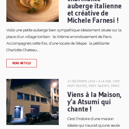
auberge italienne
et créative de
Michele Farnesi !
Voilà une petite auberge bien sympathique idéalement située sur la
place d’un village lointain : le XXème arrondissement de Paris.
Accompagnés cette fois, d’une locale de l’étape : la pétillante
Charlotte Chateau,...
READ ARTICLE
13 DÉCEMBRE 2019 •
À LA UNE
,
CHEF
,
MOFF RESTOS
,
MOFF TALENTS
,
PARIS
Viens à la Maison,
y’a Atsumi qui
chante !
C’est l’histoire d’une maison
idéale qui n’aurait qu’une seule