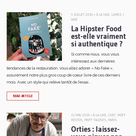
5 JUILLET 2019 •
À LA UNE
,
LIVRES /
WEB
La Hipster Food
est-elle vraiment
si authentique ?
Si comme nous, vous vous
intéressez aux dernières
tendances de la restauration, vous allez adorer « No Fake »,
assurément notre plus gros coup de coeur livre de ces derniers
mois. Avec un style qui relève tantôt de l’essai...
READ ARTICLE
31 MAI 2019 •
À LA UNE
,
CHEF
,
MOFF
RESTOS
,
MOFF TALENTS
,
PARIS
Orties : laissez-