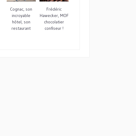
Cognac, son
Frédéric
incroyable
Hawecker, MOF
hôtel, son
chocolatier
restaurant
confiseur !
étoilé…et son...