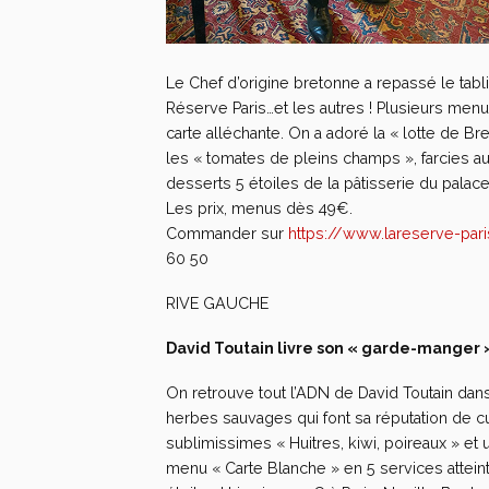
Le Chef d’origine bretonne a repassé le tabl
Réserve Paris…et les autres ! Plusieurs menus
carte alléchante. On a adoré la « lotte de B
les « tomates de pleins champs », farcies a
desserts 5 étoiles de la pâtisserie du palac
Les prix, menus dès 49€.
Commander sur
https://www.lareserve-par
60 50
RIVE GAUCHE
David Toutain livre son « garde-manger »
On retrouve tout l’ADN de David Toutain dans
herbes sauvages qui font sa réputation de cu
sublimissimes « Huitres, kiwi, poireaux » et
menu « Carte Blanche » en 5 services atteint