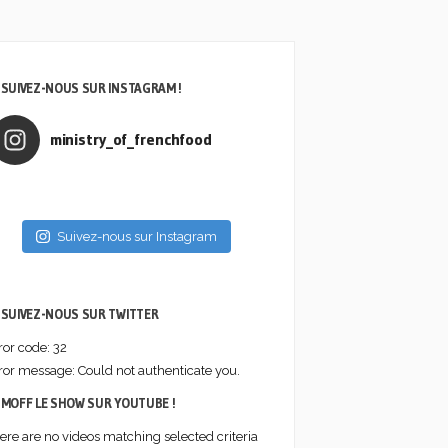
© 2026
Ministry of
FrenchFood
SUIVEZ-NOUS SUR INSTAGRAM !
| Le
meilleur de
la french
ministry_of_frenchfood
food,
digital et
social
media
Suivez-nous sur Instagram
SUIVEZ-NOUS SUR TWITTER
ror code: 32
ror message: Could not authenticate you.
MOFF LE SHOW SUR YOUTUBE !
ere are no videos matching selected criteria