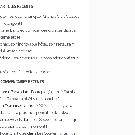
ARTICLES RÉCENTS
uternes, quand cinq 1er Grands Crus Classés
 mélangent !
rôme Banctel, confidences d’un candidat à
 3ème étoile
gnac, son incroyable hôtel, son restaurant
oilé…et son cognac !
édéric Hawecker, MOF chocolatier confiseur
 déjeuner à l’École Ducasse !
COMMENTAIRES RÉCENTS
ephenBiave dans
Pourquoi j’ai aimé Samba
Eric Tolédano et Olivier Nakache ?
an Demaison dans
JAPON – Narukiyo, le
staurant le plus indispensable de Tokyo !
homasweads
dans
Les Souvenirs, un film qui
it du bien au bon moment !
holarly articles
dans
Les Souvenirs, un film