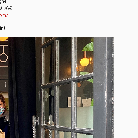
gne.
 à 76€.
com/
in)