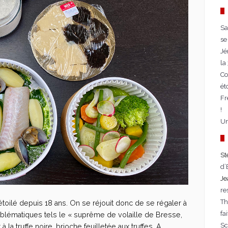
Sa
se
Jé
la
Co
ét
Fr
!
Un
St
d’
Je
re
T
toilé depuis 18 ans. On se réjouit donc de se régaler à
fa
lématiques tels le « suprême de volaille de Bresse,
Sc
 à la truffe noire, brioche feuilletée aux truffes. A