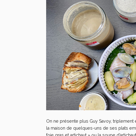
On ne présente plus Guy Savoy, triplement é
la maison de quelques-uns de ses plats emb
foie gras et artichaut » ou la soupe d’artichaut