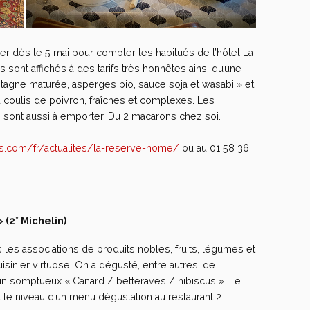
ier dès le 5 mai pour combler les habitués de l’hôtel La
 sont affichés à des tarifs très honnêtes ainsi qu’une
retagne maturée, asperges bio, sauce soja et wasabi » et
u coulis de poivron, fraîches et complexes. Les
e sont aussi à emporter. Du 2 macarons chez soi.
is.com/fr/actualites/la-reserve-home/
ou au 01 58 36
 (2* Michelin)
 les associations de produits nobles, fruits, légumes et
isinier virtuose. On a dégusté, entre autres, de
 un somptueux « Canard / betteraves / hibiscus ». Le
 le niveau d’un menu dégustation au restaurant 2