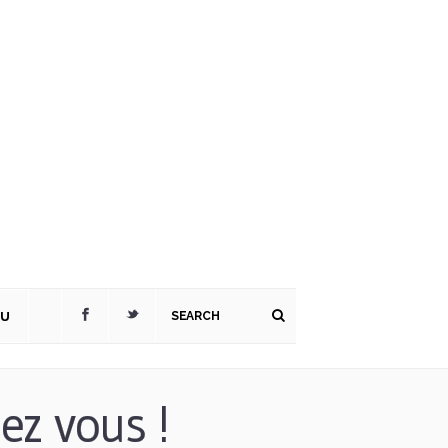
TU
hez vous !