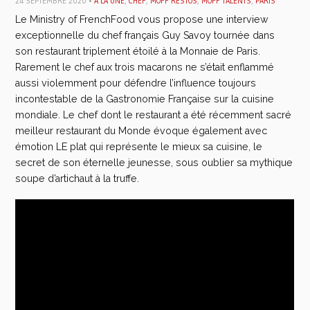
24 SEPTEMBRE 2020 •
À LA UNE
,
CHEF
,
MOFF RESTOS
,
MOFF TALENTS
,
PARIS
Le Ministry of FrenchFood vous propose une interview
exceptionnelle du chef français Guy Savoy tournée dans
son restaurant triplement étoilé à la Monnaie de Paris.
Rarement le chef aux trois macarons ne s’était enflammé
aussi violemment pour défendre l’influence toujours
incontestable de la Gastronomie Française sur la cuisine
mondiale. Le chef dont le restaurant a été récemment sacré
meilleur restaurant du Monde évoque également avec
émotion LE plat qui représente le mieux sa cuisine, le
secret de son éternelle jeunesse, sous oublier sa mythique
soupe d’artichaut à la truffe.