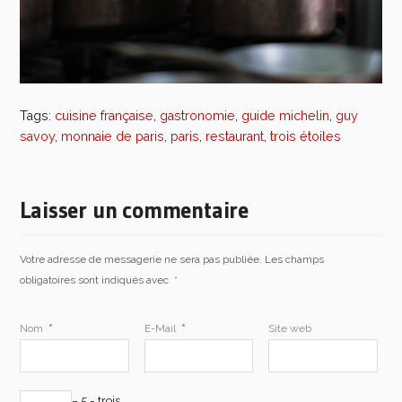
Tags:
cuisine française
,
gastronomie
,
guide michelin
,
guy
savoy
,
monnaie de paris
,
paris
,
restaurant
,
trois étoiles
Laisser un commentaire
Votre adresse de messagerie ne sera pas publiée. Les champs
obligatoires sont indiqués avec
*
Nom
*
E-Mail
*
Site web
− 5 = trois