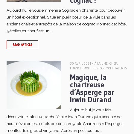
cognac !
Aujourd’hui je vous emmène à Cognac en Charente pour découvrir
un hôtel exceptionnel. Situé en plein coeur de la ville dans les
anciens chais et entrepôts de la maison de cognac Monnet, cet hôtel
5 étoiles tout neuf est un...
READ ARTICLE
30 AVRIL 2021 •
À LA UNE
,
CHEF
,
FRANCE
,
MOFF RESTOS
,
MOFF TALENTS
Magique, la
chartreuse
d’Asperge par
Irwin Durand
Aujourd’hui je vous fais
découvrir le talentueux chef étoilé Irwin Durand qui a accepté de
nous dévoiler les secrets de son incroyable Chartreuse d’Asperges,
morilles, foie gras et vin jaune. Après un petit tour au...