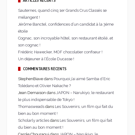
ARTICLES RÉCENTS
Sauternes, quand cinq 1er Grands Crus Classés se
mélangent !
Jérôme Banctel, confidences d’un candidat à la 3ème
étoile
Cognac, son incroyable hôtel, son restaurant étoilé…et
son cognac !
Frédéric Hawecker, MOF chocolatier confiseur !
Un déjeuner à l’École Ducasse !
COMMENTAIRES RÉCENTS
StephenBiave dans
Pourquoi j’ai aimé Samba d’Eric
Tolédano et Olivier Nakache ?
Jean Demaison dans
JAPON – Narukiyo, le restaurant
le plus indispensable de Tokyo !
Thomasweads
dans
Les Souvenirs, un film qui fait du
bien au bon moment !
Scholarly articles
dans
Les Souvenirs, un film qui fait
du bien au bon moment !
Carole Chouraqui dans
JAPON – Narukiyo, le