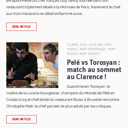
exceptionnelle du chef français Guy Savoy tournée dans son
restaurant triplement étoilé à la Monnaie de Paris. Rarement le chef
aux trois macarons ne s’était enflammé aussi...
READ ARTICLE
11 AVRIL 2020 •
À LA UNE
,
CHEF
,
FRANCE
,
MOFF REPORTAGES
,
MOFF
RESTOS
,
MOFF TALENTS
Pelé vs Torosyan :
match au sommet
au Clarence !
Quand Karen Torosyan le
maître de la cuisine bourgeoise, champion du Monde de Pâté en
Croûte 2015 et chef étoilé du restaurant Bozar à Bruxelle rencontre
Christophe Pelé, le chef parisien le plus adulé par les critiques...
READ ARTICLE