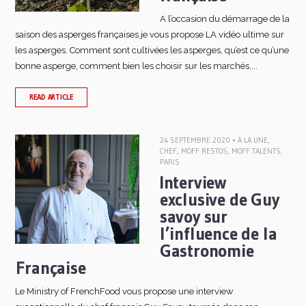
A l’occasion du démarrage de la
saison des asperges françaises je vous propose LA vidéo ultime sur
les asperges. Comment sont cultivées les asperges, qu’est ce qu’une
bonne asperge, comment bien les choisir sur les marchés,...
READ ARTICLE
24 SEPTEMBRE 2020 •
À LA UNE
,
CHEF
,
MOFF RESTOS
,
MOFF TALENTS
,
PARIS
Interview
exclusive de Guy
savoy sur
l’influence de la
Gastronomie
Française
Le Ministry of FrenchFood vous propose une interview