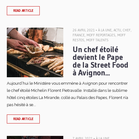
READ ARTICLE
26 AVRIL 2021 •
À LA UNE
,
ACTU
,
CHEF
,
FRANCE
,
MOFF REPORTAGES
,
MOFF
RESTOS
,
MOFF TALENTS
Un chef étoilé
devient le Pape
de la Street Food
à Avignon...
Aujourd’hui le Ministère vous emmène à Avignon pour rencontrer
le chef étoilé Michelin Florent Pietravalle. Installé dans le sublime
hôtel cinq étoiles La Mirande, collé au Palais des Papes, Florent n’a
pas hésité à se...
READ ARTICLE
7 AVRIL 2021 •
À LA UNE