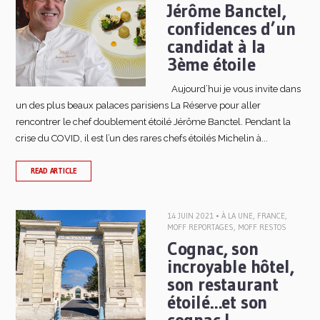
Jérôme Banctel,
confidences d’un
candidat à la
3ème étoile
Aujourd’hui je vous invite dans
un des plus beaux palaces parisiens La Réserve pour aller
rencontrer le chef doublement étoilé Jérôme Banctel. Pendant la
crise du COVID, il est l’un des rares chefs étoilés Michelin à...
READ ARTICLE
14 JUIN 2021 •
À LA UNE
,
FRANCE
,
MOFF REPORTAGES
,
MOFF RESTOS
Cognac, son
incroyable hôtel,
son restaurant
étoilé…et son