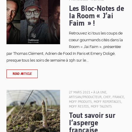
Les Bloc-Notes de
la Room « J’ai
Faim » !
Retrouvez ici tous les coups de
coeur gourmands cités dans la
Room « J’ai Faim », présentée
par Thomas Clément, Adrien de Food In Paris et Emery Doligé,
presque tous les soirs de semaine à 19h sur le...
READ ARTICLE
27 MARS 2021 •
À LA UNE
,
ARTISAN/PRODUCTEUR
,
CHEF
,
FRANCE
,
MOFF PRODUITS
,
MOFF REPORTAGES
,
MOFF RESTOS
,
MOFF TALENTS
Tout savoir sur
l’asperge
française