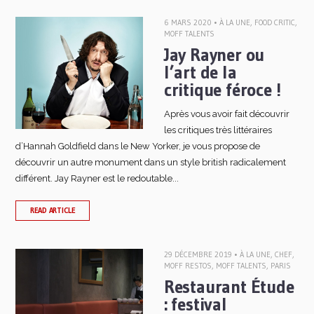
6 MARS 2020 •
À LA UNE
,
FOOD CRITIC
,
MOFF TALENTS
Jay Rayner ou
l’art de la
critique féroce !
Après vous avoir fait découvrir
les critiques très littéraires
d’Hannah Goldfield dans le New Yorker, je vous propose de
découvrir un autre monument dans un style british radicalement
différent. Jay Rayner est le redoutable...
READ ARTICLE
29 DÉCEMBRE 2019 •
À LA UNE
,
CHEF
,
MOFF RESTOS
,
MOFF TALENTS
,
PARIS
Restaurant Étude
: festival