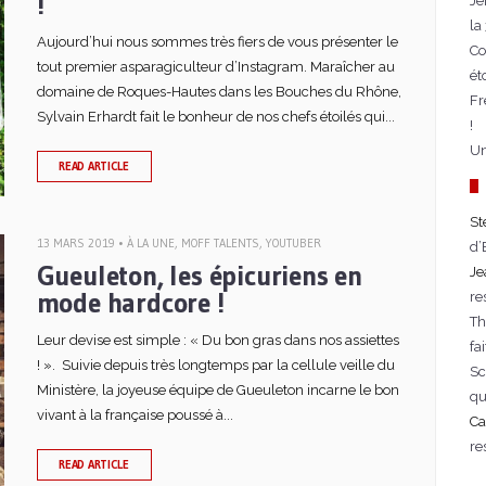
!
Jé
la
Aujourd’hui nous sommes très fiers de vous présenter le
Co
tout premier asparagiculteur d’Instagram. Maraîcher au
ét
domaine de Roques-Hautes dans les Bouches du Rhône,
Fr
Sylvain Erhardt fait le bonheur de nos chefs étoilés qui...
!
Un
READ ARTICLE
St
13 MARS 2019 •
À LA UNE
,
MOFF TALENTS
,
YOUTUBER
d’
Gueuleton, les épicuriens en
Je
mode hardcore !
re
T
Leur devise est simple : « Du bon gras dans nos assiettes
fa
! ». Suivie depuis très longtemps par la cellule veille du
Sc
Ministère, la joyeuse équipe de Gueuleton incarne le bon
qu
vivant à la française poussé à...
Ca
re
READ ARTICLE