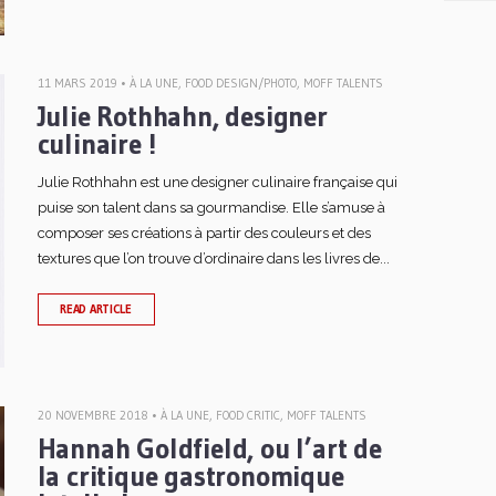
11 MARS 2019 •
À LA UNE
,
FOOD DESIGN/PHOTO
,
MOFF TALENTS
Julie Rothhahn, designer
culinaire !
Julie Rothhahn est une designer culinaire française qui
puise son talent dans sa gourmandise. Elle s’amuse à
composer ses créations à partir des couleurs et des
textures que l’on trouve d’ordinaire dans les livres de...
READ ARTICLE
20 NOVEMBRE 2018 •
À LA UNE
,
FOOD CRITIC
,
MOFF TALENTS
Hannah Goldfield, ou l’art de
la critique gastronomique