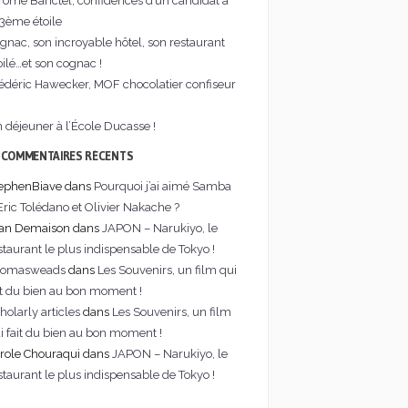
rôme Banctel, confidences d’un candidat à
 3ème étoile
gnac, son incroyable hôtel, son restaurant
oilé…et son cognac !
édéric Hawecker, MOF chocolatier confiseur
 déjeuner à l’École Ducasse !
COMMENTAIRES RÉCENTS
ephenBiave dans
Pourquoi j’ai aimé Samba
Eric Tolédano et Olivier Nakache ?
an Demaison dans
JAPON – Narukiyo, le
staurant le plus indispensable de Tokyo !
homasweads
dans
Les Souvenirs, un film qui
it du bien au bon moment !
holarly articles
dans
Les Souvenirs, un film
i fait du bien au bon moment !
role Chouraqui dans
JAPON – Narukiyo, le
staurant le plus indispensable de Tokyo !