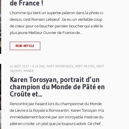
de France !
L’homme qui tient un superbe paleron dans la photo ci-
dessus, c’est Romain Leboeuf. J’ai eu un véritable coup
de coeur pour ce boucher parisien boucher qui a été le
plus jeune Meilleur Ouvrier de France de...
READ ARTICLE
22 AOÛT 2017 •
À LA UNE
,
MOFF REPORTAGES
,
MOFF RESTOS
,
MOFF
TALENTS
,
MONDE
Karen Torosyan, portrait d’un
champion du Monde de Pâté en
Croûte et...
Rencontré par hasard lors du championnat du Monde
de Lièvre à la Royale à Romorantin, Karen Torosyan m’a
immédiatement fasciné par son incroyable maitrise du
pâté en croûte, un plat que j’ai toujours adoré. Ce chef...