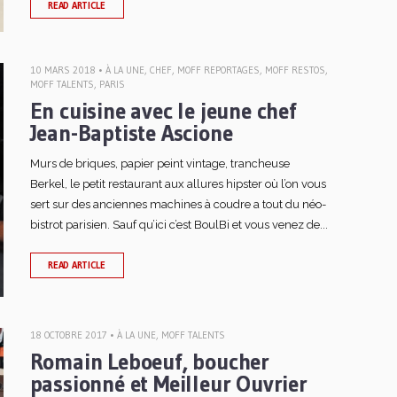
READ ARTICLE
10 MARS 2018 •
À LA UNE
,
CHEF
,
MOFF REPORTAGES
,
MOFF RESTOS
,
MOFF TALENTS
,
PARIS
En cuisine avec le jeune chef
Jean-Baptiste Ascione
Murs de briques, papier peint vintage, trancheuse
Berkel, le petit restaurant aux allures hipster où l’on vous
sert sur des anciennes machines à coudre a tout du néo-
bistrot parisien. Sauf qu’ici c’est BoulBi et vous venez de...
READ ARTICLE
18 OCTOBRE 2017 •
À LA UNE
,
MOFF TALENTS
Romain Leboeuf, boucher
passionné et Meilleur Ouvrier