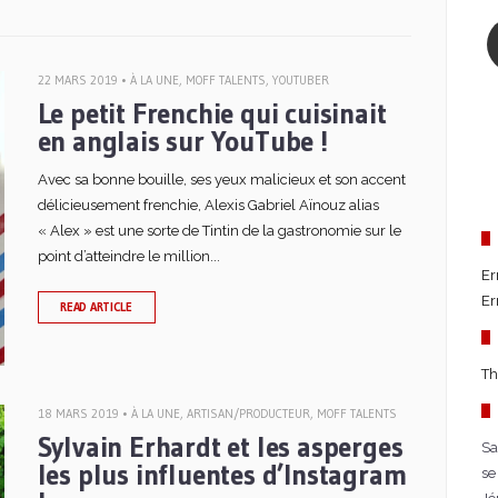
22 MARS 2019 •
À LA UNE
,
MOFF TALENTS
,
YOUTUBER
Le petit Frenchie qui cuisinait
en anglais sur YouTube !
Avec sa bonne bouille, ses yeux malicieux et son accent
délicieusement frenchie, Alexis Gabriel Aïnouz alias
« Alex » est une sorte de Tintin de la gastronomie sur le
point d’atteindre le million...
Er
Er
READ ARTICLE
Th
18 MARS 2019 •
À LA UNE
,
ARTISAN/PRODUCTEUR
,
MOFF TALENTS
Sylvain Erhardt et les asperges
Sa
les plus influentes d’Instagram
se