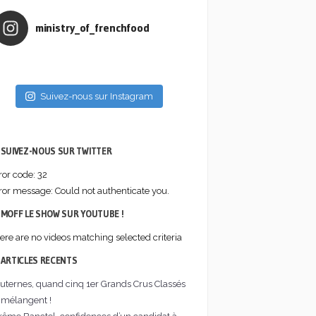
© 2026
ministry_of_frenchfood
Ministry of
FrenchFood
| Le
meilleur de
la french
Suivez-nous sur Instagram
food,
digital et
social
SUIVEZ-NOUS SUR TWITTER
media
ror code: 32
ror message: Could not authenticate you.
MOFF LE SHOW SUR YOUTUBE !
ere are no videos matching selected criteria
ARTICLES RÉCENTS
uternes, quand cinq 1er Grands Crus Classés
 mélangent !