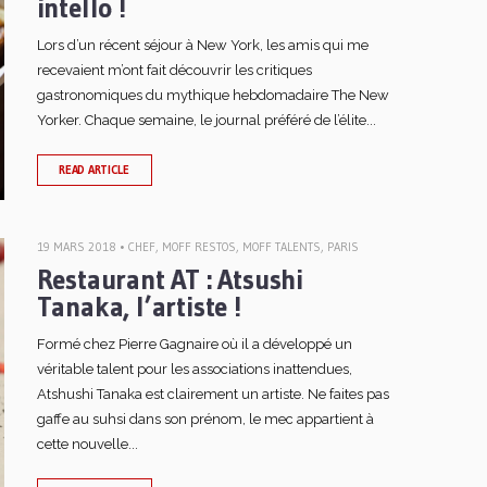
intello !
Lors d’un récent séjour à New York, les amis qui me
recevaient m’ont fait découvrir les critiques
gastronomiques du mythique hebdomadaire The New
Yorker. Chaque semaine, le journal préféré de l’élite...
READ ARTICLE
19 MARS 2018 •
CHEF
,
MOFF RESTOS
,
MOFF TALENTS
,
PARIS
Restaurant AT : Atsushi
Tanaka, l’artiste !
Formé chez Pierre Gagnaire où il a développé un
véritable talent pour les associations inattendues,
Atshushi Tanaka est clairement un artiste. Ne faites pas
gaffe au suhsi dans son prénom, le mec appartient à
cette nouvelle...