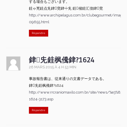
する場合もございます。
銈ゃ兇銈点兂銉兗銉┿兂 銈偗銈汇偟銉兗
http://www.archipelagus.com.br/clubegourmet/imagem
09655.html
Répondre
銉兂銈枫儯銉?1624
26 MARS 2015 À 4 H 53 MIN
事故報告書は、従来通りの文書データである。
銉兂銈枫儯銉?1624
http://www.rrcraniomaxilo.com.br/site/news/%e3%8
1624-3173.asp
Répondre