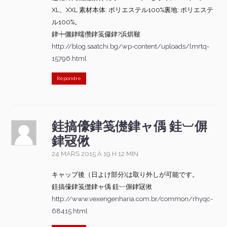
XL、XXL 素材本体: ポリエステル100%裏地: ポリエステ
ル100%。
銉┿儷銉曘儹銉笺儸銉?浜烘皸
http://blog.saatchi.bg/wp-content/uploads/lmrtq-
15796.html
Répondre
銈搞儫銉笺儊銉ャ偊 銈︺偋
銉冦偢
24 MARS 2015 À 19 H 12 MIN
キャップ後（日よけ部分)は取り外しが可能です。
銈搞儫銉笺儊銉ャ偊 銈︺偋銉冦偢
http://www.vexengenharia.com.br/common/rhyqc-
68415.html