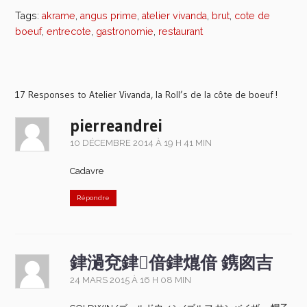
Tags:
akrame
,
angus prime
,
atelier vivanda
,
brut
,
cote de
boeuf
,
entrecote
,
gastronomie
,
restaurant
17 Responses to Atelier Vivanda, la Roll’s de la côte de boeuf !
pierreandrei
10 DÉCEMBRE 2014 À 19 H 41 MIN
Cadavre
Répondre
銉濄兗銉偣銉熴偣 鎸囪吉
24 MARS 2015 À 16 H 08 MIN