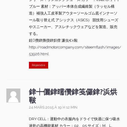
ブルー 素材：アッパー本体合成繊維製（ラッセル構
造）補強人工皮革製アウターソールゴム底インナーソ
ール取り替え式 アシックス（ASICS） 競技用シューズ
やスニーカー、アスレチックウェアなどを製造、販売
する。
銈儹銉撱偄銉炽偝 濂虫€х敤
http://roadmotorcompany.com/siteemflash/images/rur
53926.html
Répondre
銉┿儷銉曘儹銉笺儸銉?浜烘
皸
24 MARS 2015 À 19 H 12 MIN
DRY CELL：運動中の衣服内をドライで快適に保つ吸水
速乾の高機能素材 カラー：02、05 サイズ：M、L、