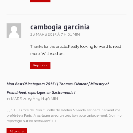
cambogia garcinia
28 MARS 2015 À 7 H 01 MIN
Thanks for the article.Really looking forward to read
more. Will read on…
Répondre
Mon Best Of Instagram 2015 ! | Thomas Clément | Ministry of
Frenchfood, reportages en Gastronomie !
11 MARS 2019 À 19 H 46 MIN
[…] 18. La Côte de Boeuf : celle de l’atelier Vivanda est certainement ma
préférée à Paris. A partager avec un très bon pote uniquement. (voir mon
reportage sur ce restaurant) […]
Répondre