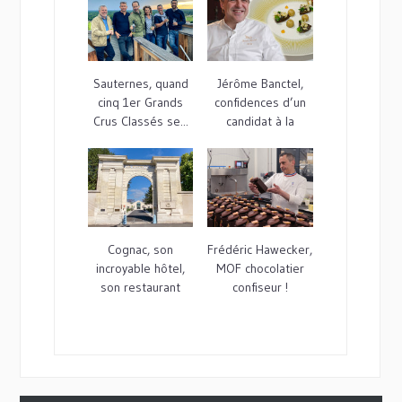
Sauternes, quand
Jérôme Banctel,
cinq 1er Grands
confidences d’un
Crus Classés se...
candidat à la
3ème...
Cognac, son
Frédéric Hawecker,
incroyable hôtel,
MOF chocolatier
son restaurant
confiseur !
étoilé…et son...