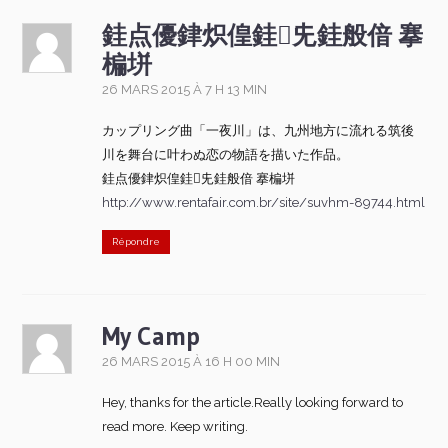
銈点優銉炽偟銈兂銈般偣 搴
楄垪
26 MARS 2015 À 7 H 13 MIN
カップリング曲「一夜川」は、九州地方に流れる筑後
川を舞台に叶わぬ恋の物語を描いた作品。
銈点優銉炽偟銈兂銈般偣 搴楄垪
http://www.rentafair.com.br/site/suvhm-89744.html
Répondre
My Camp
26 MARS 2015 À 16 H 00 MIN
Hey, thanks for the article.Really looking forward to
read more. Keep writing.