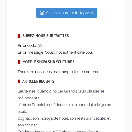
Suivez-nous sur Instagram
SUIVEZ-NOUS SUR TWITTER
Error code: 32
Error message: Could not authenticate you.
MOFF LE SHOW SUR YOUTUBE !
There are no videos matching selected criteria
ARTICLES RÉCENTS
Sauternes, quand cinq 1er Grands Crus Classés se
mélangent !
Jérôme Banctel, confidences d’un candidat à la 3ème
étoile
Cognac, son incroyable hôtel, son restaurant étoilé…et
son cognac !
Frédéric Hawecker, MOF chocolatier confiseur !