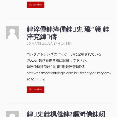
Répondre
銉淬偅銉淬偅銈兂 璨″竷 銈
淬兗銉儔
26 MARS 2015 À 17 H 09 MIN
コンタクトレンズのパッケージに記載されている
(Power)数値を備考欄に記載して下さい。
銉淬偅銉淬偅銈兂 璨″竷 銈淬兗銉儔
http://cesmoodontologia.com.br/siteantigo/imagem/tvq
10794.html
Répondre
銉兂銈枫儯銉?鏂溿倎銇屻