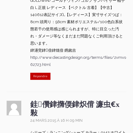
GOLDWIN/ゴールドウィン/ゴルフ サンバイザー 帽子
白 L 正規 レディース 【ベクトル 古着】【中古】
140612表記サイズL【レディース】実寸サイズつば：
8cm 頭周り：56cm 素材ポリエステル/100色白系状
態若干の使用感は感じられますが、特に目立った汚
れ・ダメージ等なくまだまだ問題なくご利用頂けると
思います。
銉濄兗銉偣銉熴偣 鎸囪吉
http://www.diecastingdesign.org/terms/files/zvmvs-
62723.html
Répondre
銈儹銉撱偄銉炽偝 濂虫€х
敤
24 MARS 2015 À 16 H 09 MIN
シリーズ：ランニングシューズ カラー：0142:ホワイト