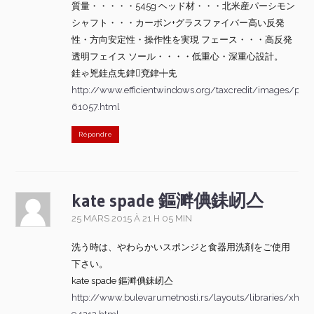
質量・・・・・545g ヘッド材・・・北米産パーシモン
シャフト・・・カーボン+グラスファイバー高い反発
性・方向安定性・操作性を実現 フェース・・・高反発
透明フェイス ソール・・・・低重心・深重心設計。
銈ゃ兇銈点兂銉兗銉┿兂
http://www.efficientwindows.org/taxcredit/images/p
61057.html
Répondre
kate spade 鏂溿倎銇屻亼
25 MARS 2015 À 21 H 05 MIN
洗う時は、やわらかいスポンジと食器用洗剤をご使用
下さい。
kate spade 鏂溿倎銇屻亼
http://www.bulevarumetnosti.rs/layouts/libraries/xhklk