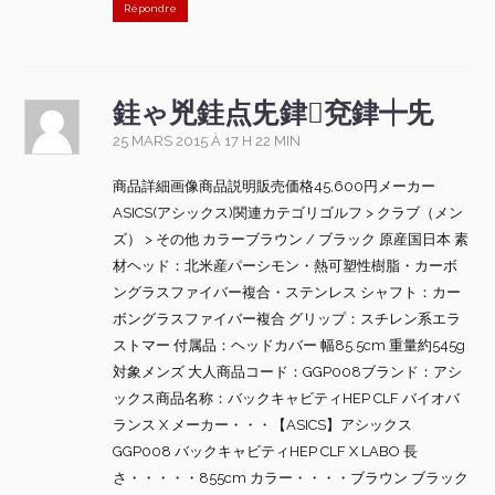
Répondre
銈ゃ兇銈点兂銉兗銉┿兂
25 MARS 2015 À 17 H 22 MIN
商品詳細画像商品説明販売価格45,600円メーカー
ASICS(アシックス)関連カテゴリゴルフ > クラブ（メン
ズ） > その他 カラーブラウン / ブラック 原産国日本 素
材ヘッド：北米産パーシモン・熱可塑性樹脂・カーボ
ングラスファイバー複合・ステンレス シャフト：カー
ボングラスファイバー複合 グリップ：スチレン系エラ
ストマー 付属品：ヘッドカバー 幅85.5cm 重量約545g
対象メンズ 大人商品コード：GGP008ブランド：アシ
ックス商品名称：バックキャビティHEP CLF バイオバ
ランス X メーカー・・・【ASICS】アシックス
GGP008 バックキャビティHEP CLF X LABO 長
さ・・・・・855cm カラー・・・・ブラウン ブラック