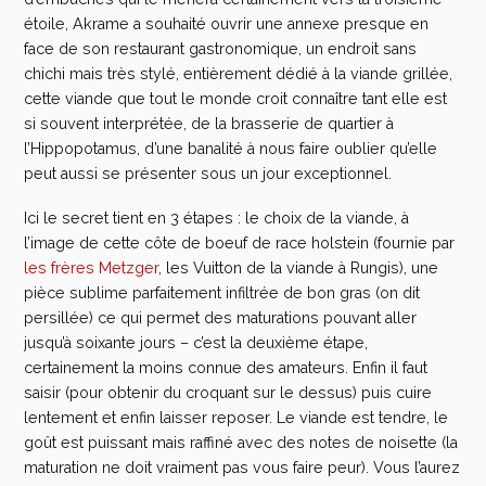
étoile, Akrame a souhaité ouvrir une annexe presque en
face de son restaurant gastronomique, un endroit sans
chichi mais très stylé, entièrement dédié à la viande grillée,
cette viande que tout le monde croit connaître tant elle est
si souvent interprétée, de la brasserie de quartier à
l’Hippopotamus, d’une banalité à nous faire oublier qu’elle
peut aussi se présenter sous un jour exceptionnel.
Ici le secret tient en 3 étapes : le choix de la viande, à
l’image de cette côte de boeuf de race holstein (fournie par
les frères Metzger
, les Vuitton de la viande à Rungis), une
pièce sublime parfaitement infiltrée de bon gras (on dit
persillée) ce qui permet des maturations pouvant aller
jusqu’à soixante jours – c’est la deuxième étape,
certainement la moins connue des amateurs. Enfin il faut
saisir (pour obtenir du croquant sur le dessus) puis cuire
lentement et enfin laisser reposer. Le viande est tendre, le
goût est puissant mais raffiné avec des notes de noisette (la
maturation ne doit vraiment pas vous faire peur). Vous l’aurez