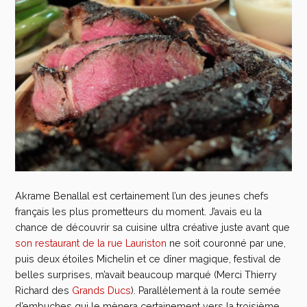
Akrame Benallal est certainement l’un des jeunes chefs
français les plus prometteurs du moment. J’avais eu la
chance de découvrir sa cuisine ultra créative juste avant que
son restaurant de la rue Lauriston
ne soit couronné par une,
puis deux étoiles Michelin et ce dîner magique, festival de
belles surprises, m’avait beaucoup marqué (Merci Thierry
Richard des
Grands Ducs
). Parallèlement à la route semée
d’embuches qui le mènera certainement vers la troisième