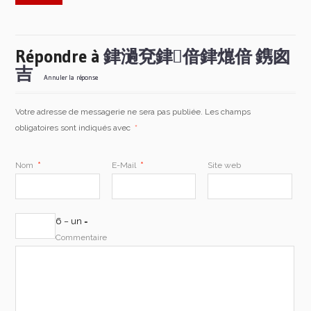
Répondre à
銉濄兗銉偣銉熴偣 鎸囪
吉
Annuler la réponse.
Votre adresse de messagerie ne sera pas publiée. Les champs
obligatoires sont indiqués avec
*
Nom
*
E-Mail
*
Site web
6 − un =
Commentaire