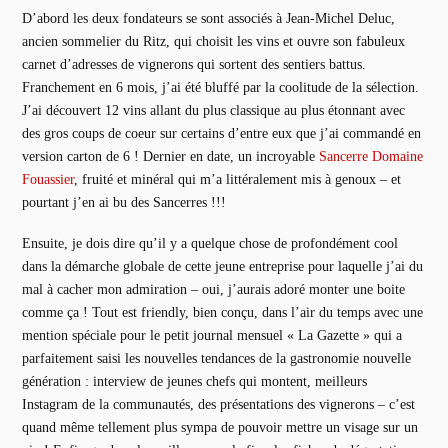
D’abord les deux fondateurs se sont associés à Jean-Michel Deluc,
ancien sommelier du Ritz, qui choisit les vins et ouvre son fabuleux
carnet d’adresses de vignerons qui sortent des sentiers battus.
Franchement en 6 mois, j’ai été bluffé par la coolitude de la sélection.
J’ai découvert 12 vins allant du plus classique au plus étonnant avec
des gros coups de coeur sur certains d’entre eux que j’ai commandé en
version carton de 6 ! Dernier en date, un incroyable
Sancerre Domaine
Fouassier
, fruité et minéral qui m’a littéralement mis à genoux – et
pourtant j’en ai bu des Sancerres !!!
Ensuite, je dois dire qu’il y a quelque chose de profondément cool
dans la démarche globale de cette jeune entreprise pour laquelle j’ai du
mal à cacher mon admiration – oui, j’aurais adoré monter une boite
comme ça ! Tout est friendly, bien conçu, dans l’air du temps avec une
mention spéciale pour le petit journal mensuel « La Gazette » qui a
parfaitement saisi les nouvelles tendances de la gastronomie nouvelle
génération : interview de jeunes chefs qui montent, meilleurs
Instagram de la communautés, des présentations des vignerons – c’est
quand même tellement plus sympa de pouvoir mettre un visage sur un