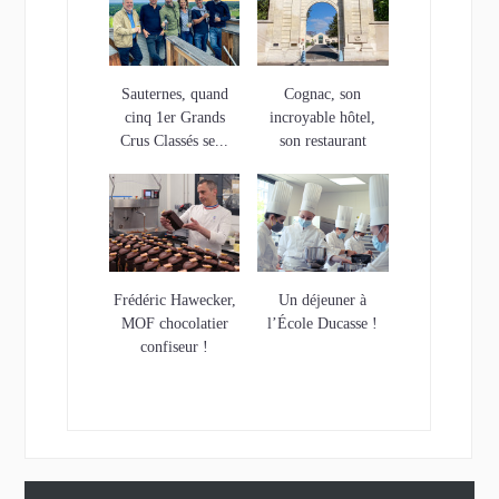
Sauternes, quand
Cognac, son
cinq 1er Grands
incroyable hôtel,
Crus Classés se...
son restaurant
étoilé…et son...
Frédéric Hawecker,
Un déjeuner à
MOF chocolatier
l’École Ducasse !
confiseur !