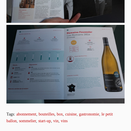
Tags:
abonnement
,
bouteilles
,
box
,
cuisine
,
gastronomie
,
le petit
ballon
,
sommelier
,
start-up
,
vin
,
vins