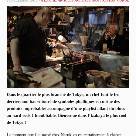
29 DÉCEMBRE 2018 •
À LA UNE
,
ARTICLES PRÉFÉRÉS
,
MOFF RESTOS
,
MONDE
Dans le quartier le plus branché de Tokyo, un chef fout le feu
derrière son bar entouré de symboles phalliques et cuisine des
produits improbables accompagné d’une playlist allant du blues
au hard rock ! Inoubliable. Bienvenue dans l’Izakaya le plus cool
de Tokyo !
Le moment que j’ai passé chez Narukiyo est certainement à classer