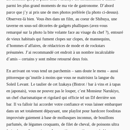
parmi les plus grand moments de ma vie de gastronome. D’abord
parce que j’y ai pris une de mes photos préférée (la photo ci-dessus).
Observez-là bien. Vous êtes dans un film, au coeur de Shibuya, une
taverne en sous-sol décorées de gadgets phalliques (avez-vous
remarqué sur la photo la bite volante face au visage du chef ?), entouré
de vieux habitués qui fument clopes sur clopes, de mannequins,
d’hommes d’affaires, de rédactrices de mode et de rockstars
présumées. J’ai recommandé cet endroit à un nombre incalculable
d’amis – certains y sont même retourné deux fois.
En arrivant on vous tend un parchemin – sans doute le menu – aussi
pittoresque qu’inutile à moins que vous ne maitrisiez la langue du
Soleil Levant. Le taulier de cet Izakaya (Bistrot / bar à vins et à tapas
en japonais), vous ne pouvez pas le louper, c’est Monsieur Narukiyo,
un chef charismatique et rigolard qui officie tel un DJ derrière son
bar. Il va falloir lui accorder votre confiance et vous laisser embarquer
dans un set totalement dépaysant, une playlist pour hardcore foodistas
improvisée gaiement à base de mollusques inconnus, de bouillons
parfumés, de légumes croquants, de filet de cheval, de poissons ultra