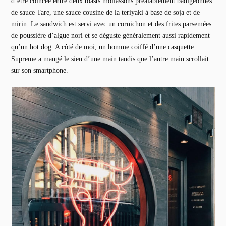
d’être coincée entre deux toasts mollassons préalablement badigeonnés
de sauce Tare, une sauce cousine de la teriyaki à base de soja et de
mirin. Le sandwich est servi avec un cornichon et des frites parsemées
de poussière d’algue nori et se déguste généralement aussi rapidement
qu’un hot dog. A côté de moi, un homme coiffé d’une casquette
Supreme a mangé le sien d’une main tandis que l’autre main scrollait
sur son smartphone.