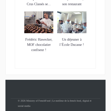
Crus Classés se...
son restaurant
étoilé…et son...
Frédéric Hawecker,
Un déjeuner à
MOF chocolatier
l’École Ducasse !
confiseur !
© 2026 Ministry of FrenchFood | Le meilleur de la french food, digital et
social media