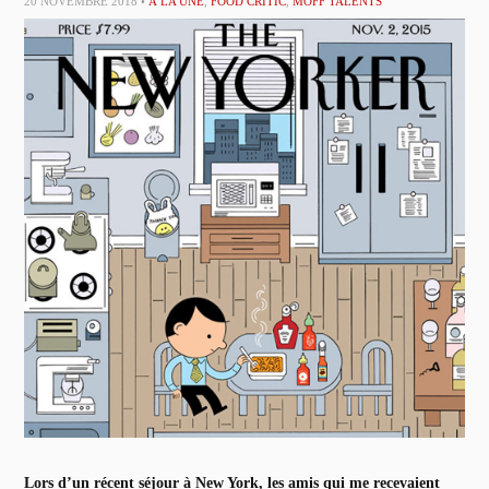
20 NOVEMBRE 2018 •
À LA UNE
,
FOOD CRITIC
,
MOFF TALENTS
Lors d’un récent séjour à New York, les amis qui me recevaient