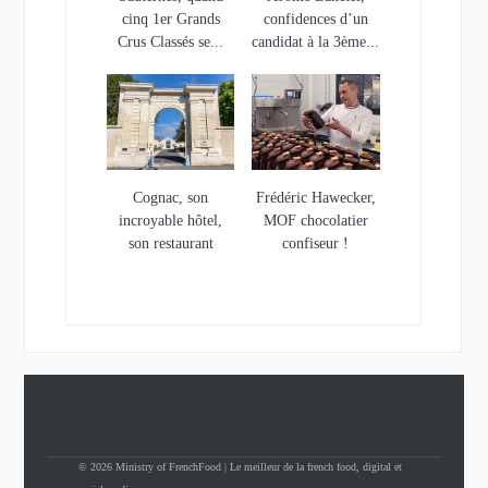
cinq 1er Grands
confidences d’un
Crus Classés se...
candidat à la 3ème...
Cognac, son
Frédéric Hawecker,
incroyable hôtel,
MOF chocolatier
son restaurant
confiseur !
étoilé…et son...
© 2026 Ministry of FrenchFood | Le meilleur de la french food, digital et