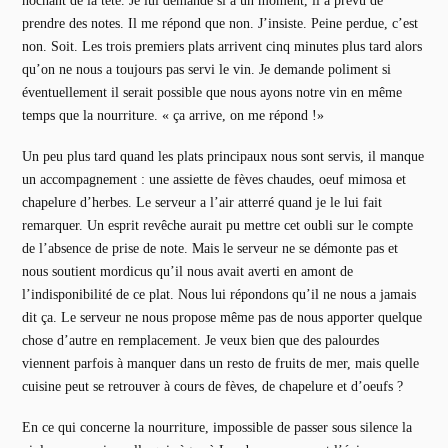
hochant de la tête. Je lui demande si à un moment, il a prévu de
prendre des notes. Il me répond que non. J’insiste. Peine perdue, c’est
non. Soit. Les trois premiers plats arrivent cinq minutes plus tard alors
qu’on ne nous a toujours pas servi le vin. Je demande poliment si
éventuellement il serait possible que nous ayons notre vin en même
temps que la nourriture. « ça arrive, on me répond !»
Un peu plus tard quand les plats principaux nous sont servis, il manque
un accompagnement : une assiette de fèves chaudes, oeuf mimosa et
chapelure d’herbes. Le serveur a l’air atterré quand je le lui fait
remarquer. Un esprit revêche aurait pu mettre cet oubli sur le compte
de l’absence de prise de note. Mais le serveur ne se démonte pas et
nous soutient mordicus qu’il nous avait averti en amont de
l’indisponibilité de ce plat. Nous lui répondons qu’il ne nous a jamais
dit ça. Le serveur ne nous propose même pas de nous apporter quelque
chose d’autre en remplacement. Je veux bien que des palourdes
viennent parfois à manquer dans un resto de fruits de mer, mais quelle
cuisine peut se retrouver à cours de fèves, de chapelure et d’oeufs ?
En ce qui concerne la nourriture, impossible de passer sous silence la