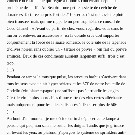
violence occasionnelle qui règne à Londres concernant l’épineux
problème des tarifs. Au Seabird, une petite assiette de ceviche de
dorade est facturée au prix fort de 21€. Certes c’est une assiette plutôt
bien troussée, mais qui me rappelle un peu trop hélas ce conseil de
Coco Chanel : « Avant de partir de chez vous, regardez-vous dans le
miroir et enlevez un accessoire ». ici la dorade crue doit supporter
conjointement la force de la sauce romesco, le côté salé de la tapenade
d’olives noires, sans oublier un « tartare de poivre » (en fait du poivre
émincé). Deux de ces condiments auraient largement suffi, trois c’est
trop.
(…)
Pendant ce temps la musique pulse, les serveurs barbus s’activent dans
tous les sens avec un air hyper sérieux et les 37€ de notre bouteille de
Godello (vin blanc espagnol) ne suffisent pas à arrondir les angles.
C’est le vin le plus abordables d’une carte des vins certes alléchante
mais uniquement pour les clients disposés à dépenser plus de 50€.
(…)
Au bout d’un moment je me décide enfin à déplacer cette lampe à
pétrole qui pue, non sans me brûler les doigts. Tandis que je grimace
en levant les yeux au plafond, j’aperçois le système de sprinklers anti-