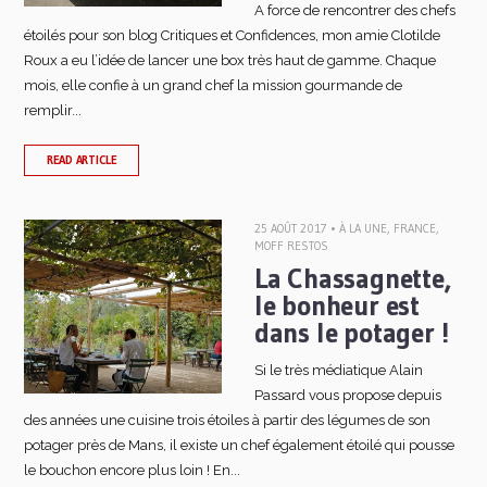
A force de rencontrer des chefs
étoilés pour son blog Critiques et Confidences, mon amie Clotilde
Roux a eu l’idée de lancer une box très haut de gamme. Chaque
mois, elle confie à un grand chef la mission gourmande de
remplir...
READ ARTICLE
25 AOÛT 2017 •
À LA UNE
,
FRANCE
,
MOFF RESTOS
La Chassagnette,
le bonheur est
dans le potager !
Si le très médiatique Alain
Passard vous propose depuis
des années une cuisine trois étoiles à partir des légumes de son
potager près de Mans, il existe un chef également étoilé qui pousse
le bouchon encore plus loin ! En...