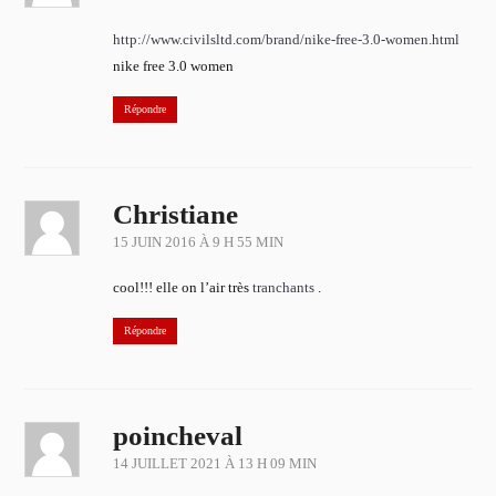
http://www.civilsltd.com/brand/nike-free-3.0-women.html
nike free 3.0 women
Répondre
Christiane
15 JUIN 2016 À 9 H 55 MIN
cool!!! elle on l’air très
tranchants
.
Répondre
poincheval
14 JUILLET 2021 À 13 H 09 MIN