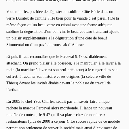
Vous n’auriez pas idée de déguster un sublime Côte Rôtie dans un
verre Duralex de cantine ? Hé bien pour la viande c’est pareil ! De la
même façon qu’un beau verre en cristal avec une forme adéquate
sublime la dégustation d’un bon vin, le beau couteau tranchant ajoute
un plaisir supplémentaire à la dégustation d’une côte de boeuf
Simmental ou d’un pavé de rumsteak d’Aubrac.
Et puis il faut reconnaître que le Perceval 9.47 est diablement
attachant. On prend plaisir à le posséder, à le manipuler, à le laver à la
main (la machine à laver est son seul prédateur) à le ranger dans son
coffret, à raconter son histoire et ses origines (la célèbre ville de
Thiers) devant les invités ébahis devant le noblesse du travail de
l’artisan.
En 2005 le chef Yves Charles, séduit par un savoir-faire unique,
rachète la marque Perceval alors moribonde. Il lance un nouveau
modèle de couteau, le 9.47 qu’il va placer chez de nombreux
restaurateurs (plus de 2000 à ce jour!). Le succès rapide de ce modèle
permet non seulement de sauver la société mais aussi d’envisager de