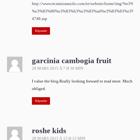
http://www.rrcraniomaxilo.com.br/website/home/img/%e
%e3%83%80%e3%83%b3%e3%83%ad%e3%83%83%e3%83
4748.asp
Répondre
garcinia cambogia fruit
28 MARS 2015 À 7 H 30 MIN
I value the blog.Really looking forward to read more. Much
obliged.
Répondre
roshe kids
28 MARS 2015 À 15 H 13 MIN