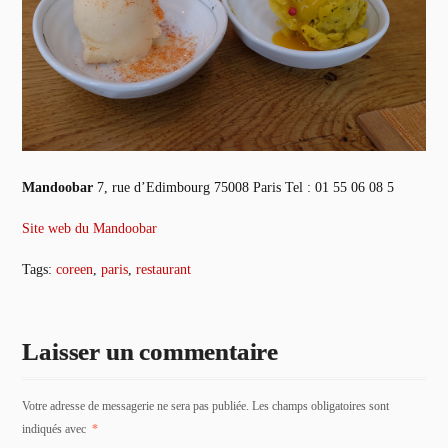
Mandoobar
7, rue d’Edimbourg 75008 Paris Tel : 01 55 06 08 5
Site web du Mandoobar
Tags:
coreen
,
paris
,
restaurant
Laisser un commentaire
Votre adresse de messagerie ne sera pas publiée. Les champs obligatoires sont
indiqués avec
*