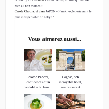
Scholarly articles
dans
Les Souvenirs, un film qui fait du
bien au bon moment !
Carole Chouraqui dans
JAPON – Narukiyo, le restaurant le
plus indispensable de Tokyo !
Vous aimerez aussi...
Jérôme Banctel,
Cognac, son
confidences d’un
incroyable hôtel,
candidat à la 3ème...
son restaurant
étoilé…et son...