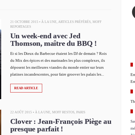
21 OCTOBRE 2015 •
À LA UNE
,
ARTICLES PRÉFÉRÉS
,
MOFF
REPORTAGES
Un week-end avec Jed
Thomson, maître du BBQ !
Et si les Dieux du Barbecue étaient les DJ de demain ? Rois
du Mix des épices et des marinades les plus complexes, ils
déposent les meilleures viandes du monde entier sur leurs
platines incandescentes, pour faire groover les palais les...
Er
Er
READ ARTICLE
Th
22 AOÛT 2015 •
À LA UNE
,
MOFF RESTOS
,
PARIS
Clover : Jean-François Piège au
Sa
presque parfait !
mé