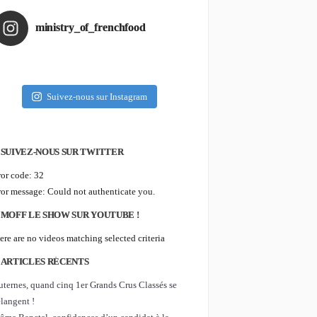
© 2026
ministry_of_frenchfood
Ministry of
FrenchFood
| Le
meilleur de
la french
Suivez-nous sur Instagram
food,
digital et
social
SUIVEZ-NOUS SUR TWITTER
media
ror code: 32
ror message: Could not authenticate you.
MOFF LE SHOW SUR YOUTUBE !
ere are no videos matching selected criteria
ARTICLES RÉCENTS
uternes, quand cinq 1er Grands Crus Classés se
langent !