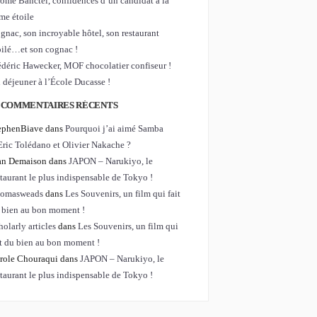
rôme Banctel, confidences d’un candidat à la
me étoile
gnac, son incroyable hôtel, son restaurant
oilé…et son cognac !
édéric Hawecker, MOF chocolatier confiseur !
 déjeuner à l’École Ducasse !
COMMENTAIRES RÉCENTS
ephenBiave dans
Pourquoi j’ai aimé Samba
Eric Tolédano et Olivier Nakache ?
an Demaison dans
JAPON – Narukiyo, le
staurant le plus indispensable de Tokyo !
omasweads
dans
Les Souvenirs, un film qui fait
 bien au bon moment !
holarly articles
dans
Les Souvenirs, un film qui
it du bien au bon moment !
role Chouraqui dans
JAPON – Narukiyo, le
staurant le plus indispensable de Tokyo !