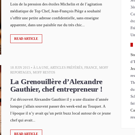
Jé
Loin de la pression des étoiles Michelin et de l’agitation
3è
médiatique de Top Chef, Jean-François Piège a souhaité
Co
s’offrir une petite adresse confidentielle, sans enseigne
ét
apparente, dans une paisible rue du très chic...
Fr
Un
READ ARTICLE
St
d’
18 JUIN 2015 •
À LA UNE
,
ARTICLES PRÉFÉRÉS
,
FRANCE
,
MOFF
Je
REPORTAGES
,
MOFF RESTOS
re
La Grenouillère d’Alexandre
Th
Gauthier, chef entrepreneur !
du
Sc
J’ai découvert Alexandre Gauthier il y a une dizaine d’année
fa
lorsque j’allais souvent passer des week-end au Touquet. A
Ca
l’époque il n’y avait qu’un petit buzz local autour de ce jeune
re
chef qui avait...
READ ARTICLE